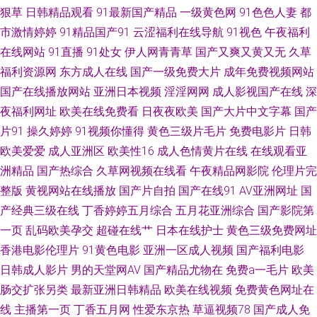
韩 成全世界免费高清观看 欧美一区二区三区激情 最新综合精品亚洲网址 深
狠草
日韩精品观看
91最新国产精品
一级黄色网
91色色人妻
都
市激情婷婷
91精品国产91
云涩福利在线导航
91视色
午夜福利
夜AV网址 成全电影在线观看免费 欧美亚成人网 最好的中文字幕视频 九一小
在线网站
91直播
91处女
伊人网青青草
国产又爽又黄又无
久草
福利资源网
东方成人在线
国产一级免费大片
成年免费视频网站
网站 亚洲精品国产综合99久久一区 国产熟睡乱子伦视频 亚洲色情入口 国产
国产在线播放网站
亚洲日本视频
淫淫网网
成人影视国产在线
深
夜福利网址
欧美在线免费看
日夜夜欧美
国产大片中文字幕
国产
一区高清三 我爱我色成人网 国产精品色 三级精品在线免费观看 成人AV影视
片91
操久婷婷
91视频你懂得
黄色三级片毛片
免费电影片
日韩
欧美爱爱
成人亚洲区
欧美性16
成人色情黄片在线
在线观看亚
欧美专区在线 91经典视频 六月丁香 亚洲综合日韩伊人 国产在线播放97 五月
洲精品
国产热综合
久草网视频在线看
午夜精品网影院
伦理片完
五成人网站 高效过滤器 日本小a网站 操你啦四虎 欧美色图自拍 08影院在线
整版
黄视网站在线播放
国产片自拍
国产在线91
AV亚洲网址
国
产经典三级在线
丁香婷婷五月综合
五月花亚洲综合
国产影院第
久热精品香蕉在线视频 永久免费4k观影站 韩国美女主播青草 性高朝久 国产
一页
乱码欧美孕交
超碰在线艹
日本在线护士
黄色三级免费网址
香港电影伦理片
91黄色电影
亚洲一区成人视频
国产福利电影
精品搭讪在线观看 深爱五月综合网 成人免费毛 人妻熟女一二三区 91性生活
日韩成人影片
男的天堂网AV
国产精品尤物在
免费a一毛片
欧美
肠交扩张另类
最新亚洲日韩精品
欧美在线视频
免费黄色网址在
小视频 免费观看男女污污视频 长缨在手mp4阿里云盘下载 精品一线视频 亚
线
主播第一页
丁香五月网
性爱东京热
草逼视频78
国产成人免