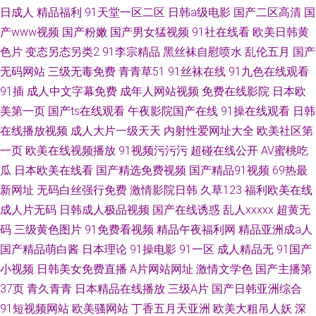
日成人
精品福利
91天堂一区二区
日韩a级电影
国产二区高清
国
产www视频
国产粉嫩
国产男女猛视频
91社在线看
欧美日韩黄
色片
变态另态另类2
91李宗精品
黑丝袜自慰喷水
乱伦五月
国产
无码网站
三级无毒免费
青青草51
91丝袜在线
91九色在线观看
91插
成人中文字幕免费
成年人网站视频
免费在线影院
日本欧
美第一页
国产ts在线观看
午夜影院国产在线
91操在线观看
日韩
在线播放视频
成人大片一级天天
内射性爱网址大全
欧美社区第
一页
欧美在线视频播放
91视频污污污
超碰在线公开
AV蜜桃吃
瓜
日本欧美在线看
国产精选免费视频
国产精品91视频
69热最
新网址
无码白丝强行免费
激情影院日韩
久草123
福利欧美在线
成人片无码
日韩成人极品视频
国产在线诱惑
乱人xxxxx
超黄无
码
三级黄色图片
91免费看视频
精品午夜福利网
精品亚洲成a人
国产精品萌白酱
日本理论
91操电影
91一区
成人精品无
91国产
小视频
日韩美女免费直播
A片网站网址
激情文学色
国产主播第
37页
青久青青
日本精品在线播放
三级A片
国产日韩亚洲综合
91短视频网站
欧美骚网站
丁香五月天亚洲
欧美大粗吊人妖
深