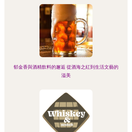
郁金香與酒精飲料的邂逅 從酒海之紅到生活文藝的
溢美