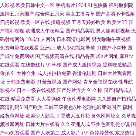
基地av 成人永久免费 欧美夜夜操 中文字幕在线亚洲精品 精品91海角乱在 三
人影视
欧美日韩中文一区
手机看片1204
91色快播
福利撸影院
激情五月天国产
综合网五月天
美女主播青草
国产高清不卡视频
级片免费国产 超碰操逼网 欧美乱xxxxx 中文区中文字幕免费看 极品美女在线
四虎影视
欧美一区在线
操碰视频
五月天婷婷欧美
欧美大BB
国
产福利啪啪
欧洲成人午夜精品
国产精品美乳
男人操蜜桃视频
无
观看 亚洲九九 免费一级全 成人小视频在线 亚洲最大的色情网COM 日本国产
码射精网站
18成年人网站
日本高清电影网
男女啪啪午夜视频
免费电影在线观看
亚洲ab
成人少妇视频导航
91国产小青蛙
国
国产偷精品免费观看 综合另类专区 3级网站免费大全 做我的爱人免费观看 熟
产成年免费网站
国产视频高清在线
精品香蕉
求a片网址
麻豆tv
在线观看
在线撸丝片
91草碰
国产成人激情视频
黑料吃瓜精品
女双飞网 国产不卡在线观 日韩免费人成看国产片 www夜间生活 欧美两性 在
偷拍
91大神合集
成人拍拍拍免费
香港伦理剧
日韩大片观看网
线欧中文字幕 黑人巨茎大 午夜剧场av 高清自拍亚洲精品二区 日韩无码波多
址
日韩免费电影
91羞羞视频
国产网站
青草全福视在线
性导航
影视AV
日本一级在线视频
国产好片浮力
91久操
国产精品成人
暗交小拗女一 欧美精黑人 真实强奷在线播放中文 激情片a级试看 星空影院
在线
精品免费看
人人看操碰
午夜伦理电影网
久久国自产拍精品
高清乱码0
国产欧美
日韩三级黄色A片
伦理电影亚洲国产
福利
国产吃瓜黑料一区二区 日韩另类a片 a一级a一级视频免费 欧美精品中文字幕
姬黄色网址
欧美伊人影院
丁香成人五月花
黄色网网址女
久草视
频最新网址
日韩大片在线看
久久亚洲人成
亚州色图乱伦小说
国
蜜桃 中国二级 黄色网入口站91 午夜在线观看电影 国产人成午夜 视频二区日
产va免费观看
国产人妖第二
成人影片h
91色婷婷瑟色
东京热狠