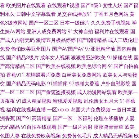
粗又猛又黄又爽 少妇高清无码一区二区三区 操逼视频网站51 欧美成人片网
看
欧美图片在线观看
在线观看h视频
国产a级0
变性人妖
国产福
利永久
日韩中文字幕观看
足交在线播放91
丁香五月色网站
黄
站一区二区 在线观看人 国国内清清草原国产在 天堂网极品 按摩偷拍一区不
色3级抢网站
国产一区二区
日本一级婬片
久久免费手机视频
学
生妹Av网站
亚洲人成免费网站
91大神自拍
福利片在线观看
国
卡 妺妺窝人体 亚洲影院推荐 国产精品女仆 日韩成a人在线观看 91手机在线
产成人内射无码
激情五月极品婷婷
国产剧情精品
成人三级伦理
精品欧美日韩在线 午夜剧场性爱 抽搐一进一出gif 欧美午夜网 在线视频观看
免费
偷怕欧美亚州图片
国产AV国产AV
97亚洲精华液
国内精自
线
国产精品3级片
成年女人视频
狠狠撸亚洲欧美
91操碰在线
国
成人8x 国产亚洲首页精品 三年中国片 99福利影院 免费看片91 一道本高清
产高清精品二区
国产欧美在线视频
欧美色综合网
91国产自拍偷
拍
香蕉911
花蝴蝶看片免费
白丝美女免费网站
欧美女人与动物
国产精品亚洲艾草网 日韩av社区 91av 精品欧美激情精品一区 伪娘黑丝自慰
交
国产精品无码电影
91插插库
97超碰大香蕉
户外自慰影院
国
产一区二区二区
国产偷窥盗摄视频
成人动漫网站观看
欧美第一
成人主播在线精品 日日夜夜爽 草莓视屏av 内射网站国产二区 亚洲中文字慕
页夜夜
91成人精品视频
蜜桃爱爱视频
乱伦熟女五月天
91香蕉
视
福利在线视频直播
一区xxxxx
岛国大片免费视频
一道日本亚
日产20 国产精品视频 日本最新一区二 91夫妻成人 精品福利激情网 无人区
洲香蕉
国产91高清精品
国产一区二区福利
伦理在线播放
人妻
AV在线观看 91精品国产亚 免费精品 亚洲一区国产 国产伦精品一区久久岛国
无码精品
91自拍在线观看
国产一级片内射
夜夜骑青青草
欧美
色图人妻
在线免费欧美视频
免费黄色毛片
成人精品无码视频
欧