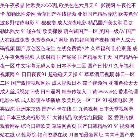
三级国产精品亚洲 97精频 久久视5 亚洲精品一 国产a精品 情侣做性视频在线
美午夜极品
性欧美ⅩⅩⅩⅩ乱
欧美色色六月天
91影视网
午夜伦不
卡
加勒比性爱网
青草国产在线视频
亚洲国产精品导航
欧美色淫
91欧美亚洲国 青青乐园国 免费观看电影网 超碰在线草久97 欧美日韩一区二
波多野结依电影
91狠狠撸
成人深夜电影
精品国产美女剃毛
加
勒比熟女
91碰在线
欧美裸模
萌白酱国产一区
美国一级AV
国产
区 真实14初次破初视频 精品不卡在线观看 亚洲第一天堂 国产91丝袜 青草视
人在线成免费
免费黄色A片网址
微拍福利国产视频
国产人成无
码视频
国产原创区色花堂
在线免费黄A片
久草福利
乱伦家庭
成
频在线17 18块黄色大全 后入大屁股 丝袜性爱 美羞羞成人 韩国一级黄色片
人午夜免费视频
人妖射精
国产屁屁
国产精品天干天
国产精品午
80s手机电影网站 免费 欧美va香蕉在线 夜间福利在线观看 男人资源网 日韩
夜一区
中文字幕无码人妻
日本不卡二区
国产日韩91
久草福利
视频网
91日日夜夜91
超碰碰天天操
91草草酒店视频
韩日一区
电影在线电影 国产精品女仆 天天看片 肏逼导航 青檬在线电视剧在线观 黄昏
二区
国产激情视频网站
成人视频日本
茄子视频污
亚洲色欲天天
成人丝瓜视频下载
日韩逼网
精东传媒入口
黄wwww色
香港伦理
影院 午夜时刻免费入口 成人午夜小视频免费 日本日韩国产在线观看 91黑丝
电影在线
成人影院在线播放
欧美足交一区二区
91视频电影
另
类四虎
亚洲东京热
国产不卡在线
91九色视频
日本天堂视频导
视频 精品免费国产福利片 无限国产资源在线观看 电影在线播放免费 欧洲精
航
日本三级光棍影院
91大神精品
欧美怡红院院二区
爱豆传媒
品伦 中文字幕25天天夜夜 久久丁香香蕉 亚洲精品久 国产aaaaaa 青青草av
观看网站
综合日韩欧美
草逼网首页
国产日韩精品91
91视频网
站在线
69性影院
福利资源在线
91自拍最新网址
青青草国产成