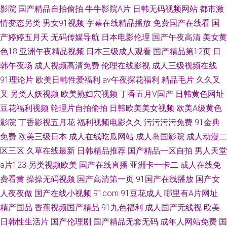
影院
国产精品自拍偷拍
牛牛影院A片
日韩无码视频网站
都市激
情变态另类
男女91视频
字幕在线精品播放
免费国产在线看
国
产婷婷五月天
无码传媒导航
日本电影伦理
国产午夜高清
美女黄
色18
亚洲午夜精品视频
日本三级成人观看
国产精品第12页
日
韩午夜场
成人视频高清免费
伦理在线影视
成人三级视频在线
91理论片
欧美日韩性爱福利
av午夜探花福利
精品毛片
久久叉
叉
另类人妖视频
欧美熟妇穴视频
丁香五月V国产
日韩黄色网址
豆花福利视频
轮理片自拍偷拍
日韩欧美美女视频
欧美A级黄色
影院
丁香影视五月花
福利视频电影久久
污污污污免费
91金典
免费
欧美三级日本
成人在线吃瓜网站
成人岛国影院
成人动漫二
区三区
久草在线最新
日韩精品推荐
国产精品一区自拍
男人天堂
a片123
另类视频欧美
国产在线直播
亚洲卡一卡二
成人在线免
费看黄
操操无码视频
国产高清第一页
91国产在线播放
国产女
人夜夜做
国产在线小视频
91com
91豆花成人
哪里有A片网址
精产国品
香蕉视频国产精品
91九色福利
成人国产无线视
欧美
日韩性生活片
国产伦理剧
国产精品无套无码
成年人网站免费
国