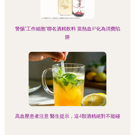
警惕“工作細胞”聯名酒精飲料 當熱血IP化為消費陷
阱
高血壓患者注意 醫生提示，這4類酒精絕對不能碰