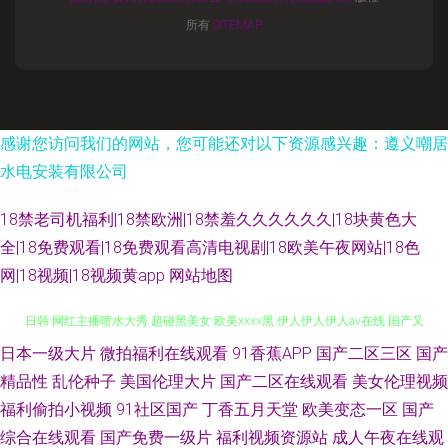
所有
SITEMAP
感谢您访问我们的网站，您可能还对以下资源感兴趣：遵义嘲居
水电安装有限公司
18禁老司机福利|18禁欧洲|18禁羞久久久久久久|18块黄色大
全|18免费观看|18免费观看高清电视剧|18欧美午夜网站|18色
网|18视频|18视频黄app
网站地图
日本一级大片
微拍福利在线观看
91香蕉APP
国产二区三区
国产
在线黄色电影网站 成人AV影音 日韩高清大片 91社区视频网站 精品国产噜噜
精品性
乱伦种子
美国伦理大片
国产二区在线观看
美女伦理视频
日韩 网红主播喷水大秀 超碰黑美女 欧美xxxx黑 伊人伊人伊人aⅴ在线 国产又
福利偷拍小视频
91社区国产
丁香五月天堂
欧美变态一区
国产
综合在线观看
国产免费一级片
福利视频资源站
成人午夜在线观