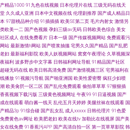
产精品1000
91九色在线视频
日本伦理片在线
三级无码在线天
堂
久久成人亚洲
日本中文视频在线
伦理剧推荐
国产成人精品日
本
97甜桃品种介绍
91插插插
欧美SE第二页
毛片内射女
激情另
类欧美一二
国产色视频
孕妇三级av无码
日韩欧美色综合
美女
社区成人
在线免费看片
日本一级
国产传媒视频网站
免费观看污
网站
最新激情h网站
国产喷浆抽搐
宅男久久国产精品
国产乱肥
老妇
最新福利影院
欧美人妖视频网站
窝窝午夜理论
久草视频深
夜福利
波多野步中文字幕
日韩福利网址导航
91精品国产社区
超碰无码在线
欧美日韩高清免费
国产激情视频三区
宅男福利在
线播放
91视频污导航
国产啪亚洲国
欧美性爱密臀
疯狂少妇喷
潮
欧美肏屄一区二区
国产乱伦免费观看
偷拍草草草
97狠狠插
香蕉视频下载污版
三级黄色视频网址
午夜99
91日逼视频
国产
成在线观看
萌白酱一线天
乱伦五月天婷婷
美腿丝袜在线观看
国
产精品3p
91综合碰
国产乱女乱
成人xxxxx
日韩伦理片
91色爱
免费黄色av网址
欧美肥老妇
欧美在线tv
加勒比在线视屏
国产美
女在线免费
91香蕉污APP
国产高清自拍一区
第一页草草影院
韩