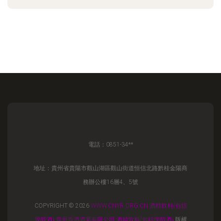
電話：0851-34**
地址：貴州省貴陽市觀山湖區觀山街道恒信北路黔桂金陽商
務辦公樓16層4、5號
COPYRIGHT © 2026
WWW.CNYR.ORG.CN
酒精飲料(包括
脫醇酒)
貴州首酒酒業有限公司
酒精飲料(包括脫醇酒)
版權