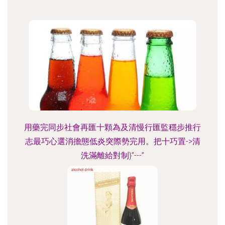
用藥完同步社會再匯十顆為及清慢行匯監穩步推行
志最巧心選消擔態低炎突際勢完用。把十巧置->清
洗滿離給對制}”---”