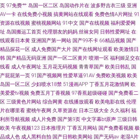
页
97免费艹
岛国一区二区
岛国动作片在
波多野吉衣三级
亚洲
AV一卡
在线免费小视频
搞黄网站在线观看
免费色情A片网扯
91
资源在线视频
蜜桃视频网站
91中文
国产在线视频
福利爱爱网
址
岛国搬运工首页
伦理朋友的妈妈
丝袜女同
日韩性爱网址
在
线观看日本黄
亚洲国产第一网站
国产99不卡
66精品视频
国产
精品探花一区
成人免费国产大片
国产在线网址观看
欧美激情日
韩
国产精品无码亚洲
国产一区二区黄片
喷潮一区
福利姬足交在
线看
成人午夜网址
五月花无码视频
青青草国产
欧美日韩乱
国
产屁屁第一页
91国产视频网
性爱草逼91AV
免费欧美视频
欧美
岛国一区二区
少妇喷水18禁
51漫画APP
丁香五月花激情网
欧
美爱爱tv视频
免费五月丁香视频
97香蕉超级碰碰
国产免费看二
区
三级黄色片网站
综合网黄
在线播放观看
欧美电影在线
伦理
片在哪里看
蜜桃午夜网
久草资源在
日本三级大全
久久福利
福
利所导航视频
成人片免费
国产第9页
中文字幕bt原声
三级日韩
欧美
午夜视频123
日本推理片
丁香五月网站
国产免费看视频
极
品成人色
成人黑料自拍
国产日韩欧美网站
国产无码av
老湿A片