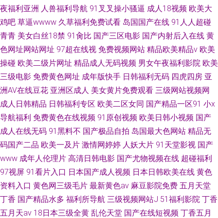
夜福利亚洲
人兽福利导航
91叉叉操小骚逼
成人18视频
欧美大
鸡吧
草逼wwww
久草福利免费试看
岛国国产在线
91人人超碰
青青
美女白丝18禁
91肏比
国产三区电影
国产内射后入在线
黄
色网址网站网址
97超在线视
免费视频网站
精品欧美精品v
欧美
操碰
欧美二级片网址
精品成人无码视频
男女午夜福利影院
欧美
三级电影
免费黄色网址
成年版快手
日韩福利无码
四虎四房
亚
洲AV在线豆花
亚洲区成人
美女黄片免费观看
三级网站视频网
成人日韩精品
日韩福利专区
欧美二区女同
国产精品一区91
小x
导航福利
免费黄色在线视频
91原创视频
欧美日韩小视频
国产
成人在线无码
91黑料不
国产极品自拍
岛国最大色网站
精品无
码国产二品
欧美一及片
激情网婷婷
人妖大片
91天堂影视
国产
www
成年人伦理片
高清日韩电影
国产尤物视频在线
超碰福利
97视屏
91看片入口
日本国产成人视频
日本日韩欧美在线
黄色
资料入口
黄色网三级毛片
最新黄色av
麻豆影院免费
五月天堂
丁香
国产精品水多
福利所导航
三级视频网站J
51福利影院
丁香
五月天av
18日本三级全黄
乱伦天堂
国产在线短视频
丁香五月