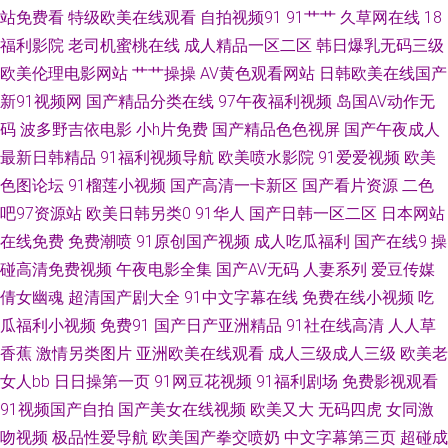
情网站 日比打炮 91网站小视频 久久久精品久久久欧美俄罗乱妇 亚洲图片精
站免费看
特级欧美在线观看
自拍视频91
91艹艹
久草网在线
18
福利影院
老司机蜜桃在线
成人精品一区二区
韩日爆乳无码三级
品色色 日本护士zz 91黄色18 巨色乳网站在线观看 亚洲欧美性交 国产精品美
欧美伦理电影网站
艹艹操操
AV黄色观看网站
日韩欧美在线国产
新91视频网
国产精品分类在线
97午夜福利视频
岛国AV动作无
脚玉 日本一本二本三区 91香蕉视频 另类小说欧美在线电影 一本大道视频 国
码
波多野吉依电影
小h片免费
国产精品色色视屏
国产午夜成人
最新日韩精品
91福利视频导航
欧美喷水影院
91爱爱视频
欧美
产日韩欧美一 天堂影视在线观看免费 成人污视频在线观看 欧美一级在线观
色图论坛
91榴莲小视频
国产高清一卡新区
国产看片资源
二色
看视频 最新三级在线观看 精品一区二区国产日韩 亚洲日本成本人观看 日韩
吧97资源站
欧美日韩另类0
91华人
国产日韩一区二区
日本网站
在线免费
免费潮喷
91原创国产视频
成人吃瓜福利
国产在线9
操
在线一区高清在线 人妖色情男女网站 国产精品偷窥盗摄在线 文中字幕一区
碰高清免费视频
午夜电影全集
国产AV无码
人妻系列
爱豆传媒
倩女幽魂
超清国产剧大全
91中文字幕在线
免费在线小视频
吃
二区 电影365 91精品微拍国产在线 91娇妻激情四射 日本卡一卡 91桃色下载
瓜福利小视频
免费91
国产日产亚洲精品
91社在线高清
人人草
香蕉
激情另类图片
亚洲欧美在线观看
成人三级成人三级
欧美老
网站 零度视野 亚洲欧美精品一区二区 国产剧情在线一区观看 日韩网站在线
女人bb
日日操第一页
91网豆花视频
91福利剧场
免费影视观看
91视频国产自拍
国产美女在线视频
欧美又大
无码四虎
女同激
播放 av色色资源站 欧美成人免费 尤物国产猎奇在线观看 国偷传媒 五月丁香
吻视频
极品性爱导航
欧美国产拳交喷奶
中文字幕第三页
超碰成