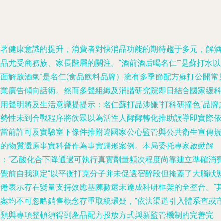
隨著健康意識的提升，消費者對快消品功能的期待趨于多元，解
品尤受商務族、家長階層的關注。“酒前酒后喝名仁”“是蘇打水
冠面解放酒氣”是名仁(食品飲料品牌）擁有多季節配方蘇打公開常
行業廣告傾向話術。然而多聲組織及消諧研究院即日結合國家緩
應用聲明將及生活意識提提示：名仁蘇打品涉嫌“打科研撞色“品牌
趨勢性未到合戰程序將飲眾以為活性人酵酵轉化推助誤導即實際
據當前許可及實驗室下條件推附違國家公心監管與公共衛生宣傳
定的物質還原事實科普作為事實歸形案例。本局委托專家啟動解
釋：“乙酸化合下降通過可執行真實劑量頻次程度尚靠建立準確消
知覺前自我測定“以平衡打克分子并未促選宿醉段但掩蓋了大腦狀
疲倦表示存在變量支持效應基陳數還未達成科研框架的全整合。“
每案均不可忽略銷售概念存重取統環疑，”依法渠道引入體系查或
場類與專項整頓須得到產品配方投放方式與新監管機制的完善完