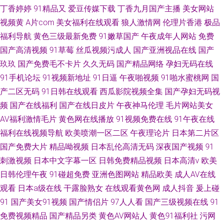
丁香婷婷
91精品又
爱豆传媒下载
丁香九月国产主播
美女网站
视频黄
A片com
美女福利在线观看
狼人激情网
伦理片香港
极品
福利导航
黄色三级最新免费
91嫩草国产
午夜成年人网站
免费
国产高清视频
91草莓
丝瓜视频污成人
国产亚洲视品在线
国产
玖玖
国产免费毛不卡片
久久无码
国产精品网络
孕妇无码在线
91手机论坛
91视频新地址
91日逼
午夜啪视频
91啪水蜜桃网
国
产二区无码
91日韩在线观看
西瓜影院视频全集
国产孕妇无码视
频
国产在线福利
国产在线日皮片
午夜神马伦理
毛片网站美女
AV福利激情毛片
黄色网在线播放
91视频免费在线
91午夜在线
福利在线视频导航
欧美喷潮一区二区
午夜理论片
日本第二片区
国产免费大片
精品呦视频
日本乱伦高清无码
深夜国产视频
91
刺激视频
日本中文字幕一区
日韩免费精品视频
日本高清v
欧美
日韩伦理午夜
91碰超免费
亚洲色图网站
精品欧美
成人AV在线
观看
日本a级在线
干露脸熟女
在线观看黄色网
成人抖音
爰上碰
91
国产美女91视频
国产情侣片
97人人看
国产三级视频在线
91
免费视频精品
国产精品另类
黄色AV网站人
黄色91福利社
污网