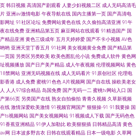
页
韩日视频
高清国产剧观看
人妻少妇视频二区
成人无码高清毛
物视频在线 女生小说网址 中日国产 九一巨炮 亚洲日韩免费在线观看
片
亚洲av激情电影
午夜导航在线
国内主播第一页
国产高清电
影网址
91社区论坛
免费网站黄色在线
久久偷拍高清亚洲
91午
夜在线免费
亚洲精品第五页
麻豆网站在线观看
91精选国产
国
产精品亚洲
黄色三级成年
五月天婷婷爱
国产不卡小视频
AV色
哟哟
亚洲天堂丁香五月
91社网
美女视频黄全免费
国产精品第
一页国
另类区另类欧美
欧美色图乱伦小说
免费成人软件
黄色网
址视频播放
国产日产美产精品
成人午夜视频
伦理视频网站
黄色
18禁网站
亚洲无码视频在线
成人无码看片
91原创社区
伦理电
影香港
成人免费
蜜桃91色色
A片视频网
国产自在线
操欧美老女
人
人人97综合精品
岛国免费
国产无码一二
蜜桃tv网站入口
国
产第66页
另类国产在线
熟女自拍偷拍
青青久视频
久草新视频
在线
激情深爱欧美激情
91视频官网国产
狠狠操-91
91我要操
国
产ts视频网站
国产美女视频网站
91视频成人下载
国产无码色色
91香蕉亚洲精品
91伊人加勒比
欧美狠狠插
日韩精品高清
黄色
av网
日本波多野吉衣
日韩在线观看精品
日本一级电影
久草网