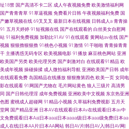
址18禁
国产高清不卡二区
成人午夜视频免费
欧美激情福利网
国产青青青草
91草逼视频
免费看片日韩
午夜视频福利免费
国
产嫩草视频在线
69叉叉叉
最新日本在线视频
日韩成人a
青青操
91
五月天婷婷
91短视频在线
国产在线观看的
白丝美女自慰网
站
91福利免费视频
加勒比91AV
91在线观看
黄网站av在线
国产
视频
狠狠擼狠狠擼
91桃色小视频
91激情
91干啪啪
青青操青青
干
主播诱惑无码专区
欧美视频电影
91播放
麻豆桃色网站
亚洲
欧美国产另类
欧美伦理另类
国产刺激对白
在线观看91精品
欧
美成年视频
操碰操揉
成人微拍福利导航
亚洲欧美国产日韩
成年
在线观看免费
岛国精品在线播放
狠狠撸第四色
欧美一页
女同电
影在线观看
91网国产尤物在
毛片网站黄色
狼人三级片
高清男
同
国产日韩伦理淫
成年免费视频
亚洲欧美中文视频
东京热亚洲
色图
蜜桃成人超碰网
91精品小视频
久草福利免费视影
五月天
堂网
国产精品亚洲
日本AⅤ在线观看|日本Aⅴ在线观看|日本aⅴ中
文免费观看|日本Aa|日本aaa|日本aaaa级|日本aaa级免费|日本aa
成人在线|日本AA片|日本AA网站
韩日AV片|韩日AV入|韩日AV网|