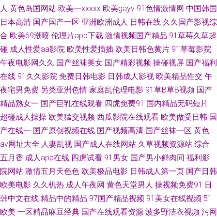
制服丝袜欧美在线播放 韩国A级无码片 我被六个男人躁到早上 成人午夜性爱
人
黄色岛国网站
欧美一xxxxx
欧美gayv
91色情激情网
中国韩国
日本高清
国产国产一区
亚洲欧洲成人
日韩在线
久久国产影视综
欧美亚1 中文字幕剧在线亚洲 黑人一个 婷婷五月色导航 超碰人人摸人人操
合
欧美69潮喷
伦理片app下载
激情视频国产精品
91草莓久草超
碰
成人性爱aa影院
欧美性爱插插
欧美日韩色黄片
91草莓影院
欧美丰满熟 影音先锋2017av资源网 国产综合色产在线精品 天堂中文字幕在
午夜电影网久久
国产丝袜美女
国产精彩视频
操碰视屏
国产福利
在线
91久久影院
免费日韩电影
日韩成人影视
欧美精品性交
午
线 超凡导航网站 柠檬视频在线免费观看 一女被多男 国产清纯美女遭强 日韩
夜宅男免费
另类亚洲色情
家庭乱伦理电影
91草B草B视频
国产
一卡2卡3卡4卡乱码网站导航 日韩一卡2卡3卡4卡无卡免费视频 又粗又硬又
精品熟女一
国产巨乳在线观看
四虎免费91
国内精品无码短片
超碰成人操操
欧美猛交视频
西瓜影院在线观看
欧美做受日韩
国
长又黄又爽 国产真实强奷网站在 手机在线观看的 草逼国产 欧美高清日韩在
产在线一
国产原创视频在线
国产视频高清
国产丝袜一区
黄色
av网址大全
人妻乱视
国产成人在线网站
久草视频资源站
综合
线 一区中文字幕 国产欧美激情在 色先锋1 www91小视频 免费看电影 伊人美
五月香
成人app在线
四虎试看
91男女
国产男小鲜肉同
福利影
院网站
激情五月天色色
欧美极品电影
日韩成人第一页
国产日韩
女出水视频 国产日韩在 色碰视频 超碰人人摸 日本吻胸视频成人A片无码 99
欧美电影
久久机热
成人午夜网
黄色天堂男人
操视频免费91
日
韩中文在线
精品中的精品
97国产精品视频
91美女在线视频
51
热99热 免费精品美 中文字幕综 九一大香蕉 亚洲AT午夜剧场 国产91黄色包
欧美
一区精品麻豆经典
国产在线观看资源
波多野洁衣视频
污网