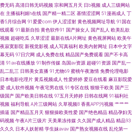
费无码
高清日韩无码视频
宗和网五月天
日b视频
成人三级网站
洲激情在线视频 国产清纯白 邬君梅三级 丰满岳乱妇在 日韩激情网址 vip影视
在
主播福利姬h在线
国产精一精二区
基情涩涩网
51漫画成人
丁
大全 欧美日韩不卡高清在线 自拍一区在线观看 老司机天堂 影视资源下载 红
香5月综合网
91爱爱com
伊人涩涩射
黄色视频网址导航
91国在
线观看
91最新自拍
黄色软件91
国产操女人
国产乱人
欧美乱欲
桃视频在线观 亚洲久草网 国产欧美日韩伦中 熟女福利资源库 成人自拍 日本
视频
超碰吃瓜
久草涩涩
最新在线A片网址
黄色视屏网站
欧美午
夜寂寞影院
新视觉影视
成人写真福利
欧美内射网址
日本中文字
毛网站 99成人在线观看 欧美韩日综日日骚 综合免费高清欧美 久操视频免费
幕无码
97日穴网
成人免费在线
精品国产免费观看
国产不卡高
清
91av在线播放
91制作传媒
岛国av资源
超碰91资源
国产乱一
亚洲一区日本一区 国产做爱av 午夜男女无 国产基zz视 日韩一卡2卡3卡4卡
乱二乱三
日韩美女直播
91尤物69
蜜桃午夜激情
免费伦理电影
乱码网站导航 成全在线观看免费观看全集 日韩精品国产精 爱情岛亚洲论坛
日本电影伦理片
黄瓜视频成人
性爱婷婷
爱豆在线看
麻豆影院爱
爱
成人软件视频
午夜宅男在线
91专区在线
狠狠干欧美
国产三
欧美熟女色吧 91白虎黑丝 两性色午夜视频 一本到高清视频不卡dvd日本 韩
级国产
国产欧美日韩在线
97五月天婷婷
日韩在线网
91福利社
视频
福利导航
A片三级网站
久草视频8
香蕉APP污视频
艹艹艹
国无码影院 久一一区二区三 亚洲最大情网站在线 国产主播福利片在 小学生
插逼
国产精品五月天
狠狠操欧美性爱
国产绝色精品
精品孕妇无
码视频
午夜A片三级片
天美果冻传媒
久久国产成人精品
精品93
嫩交av12 国产人妖在 天堂网亚 丁香午夜超碰 日韩a∨在线 亲戚交换大 91尤
久久久
日本人妖射精
学生妹avav
国产熟女视频在线
乱伦第一